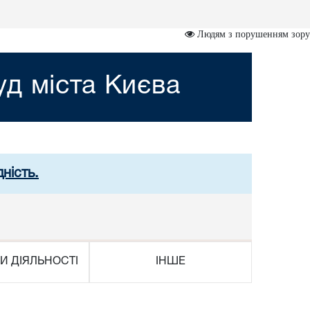
Людям з порушенням зору
д міста Києва
ність.
И ДІЯЛЬНОСТІ
ІНШЕ