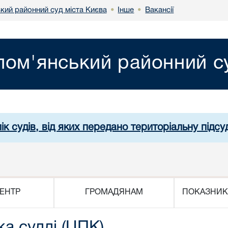
кий районний суд міста Києва
Інше
Вакансії
•
•
лом'янський районний су
ік судів, від яких передано територіальну підсуд
ЕНТР
ГРОМАДЯНАМ
ПОКАЗНИК
ка судді (ЦПК)