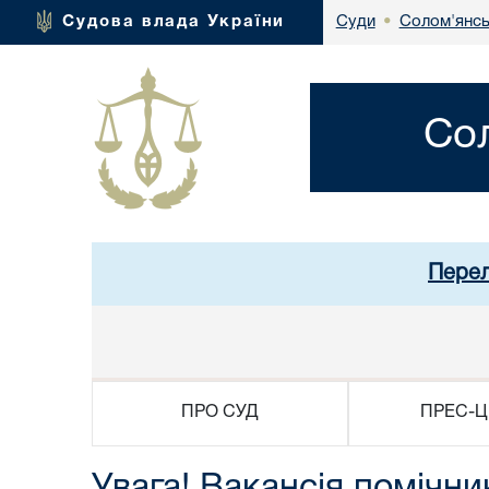
Солом'янсь
Судова влада України
Суди
•
Со
Перел
ПРО СУД
ПРЕС-Ц
Увага! Вакансія помічни