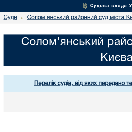
Судова влада 
Суди
Солом'янський районний суд міста К
•
Солом'янський райо
Києв
Перелік судів, від яких передано т