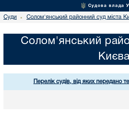
Судова влада 
Суди
Солом'янський районний суд міста К
•
Солом'янський райо
Києв
Перелік судів, від яких передано т