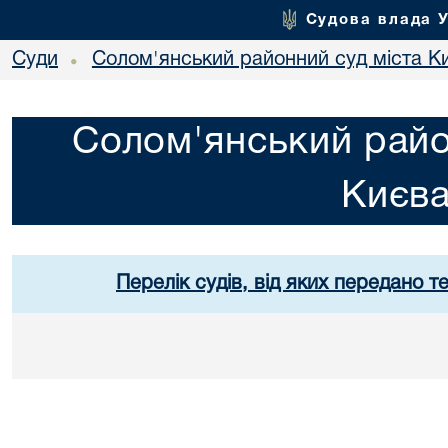
Судова влада 
Суди
Солом'янський районний суд міста К
•
Солом'янський райо
Києв
Перелік судів, від яких передано т