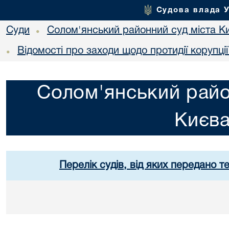
Судова влада 
Суди
Солом'янський районний суд міста К
•
Відомості про заходи щодо протидії корупці
•
Солом'янський райо
Києв
Перелік судів, від яких передано т