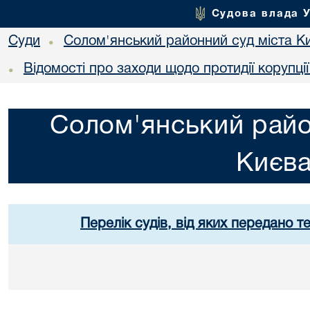
Судова влада 
Суди
Солом'янський районний суд міста К
•
Відомості про заходи щодо протидії корупці
•
Солом'янський райо
Києв
Перелік судів, від яких передано т