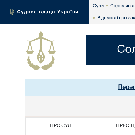
Солом'янсь
Суди
•
Судова влада України
Відомості про за
•
Со
Перел
ПРО СУД
ПРЕС-Ц