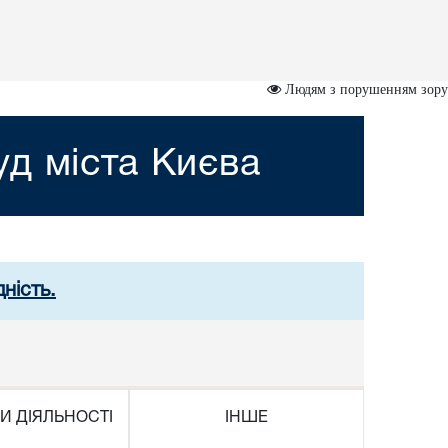
Людям з порушенням зору
д міста Києва
ність.
И ДІЯЛЬНОСТІ
ІНШЕ