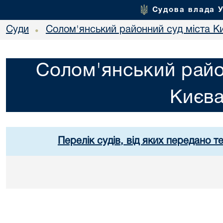
Судова влада 
Суди
Солом'янський районний суд міста К
•
Солом'янський райо
Києв
Перелік судів, від яких передано т