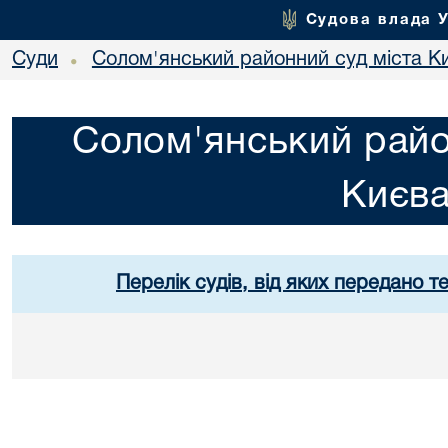
Судова влада 
Суди
Солом'янський районний суд міста К
•
Солом'янський райо
Києв
Перелік судів, від яких передано т