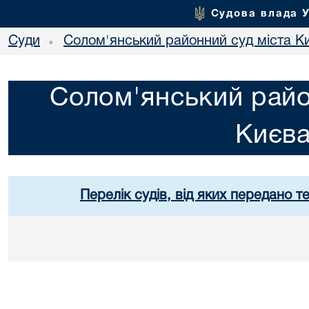
Судова влада 
Суди
Солом'янський районний суд міста К
•
Солом'янський райо
Києв
Перелік судів, від яких передано т