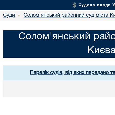
Судова влада 
Суди
Солом'янський районний суд міста К
•
Солом'янський райо
Києв
Перелік судів, від яких передано т