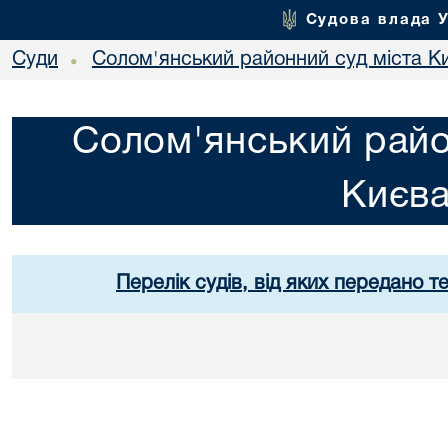
Судова влада 
Суди
Солом'янський районний суд міста К
•
Солом'янський райо
Києв
Перелік судів, від яких передано т