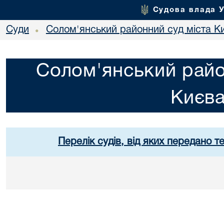
Судова влада 
Суди
Солом'янський районний суд міста К
•
Солом'янський райо
Києв
Перелік судів, від яких передано т