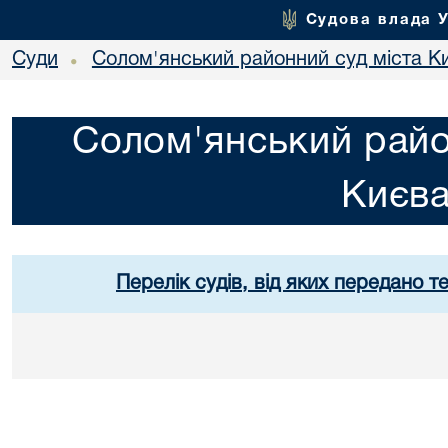
Судова влада 
Суди
Солом'янський районний суд міста К
•
Солом'янський райо
Києв
Перелік судів, від яких передано т