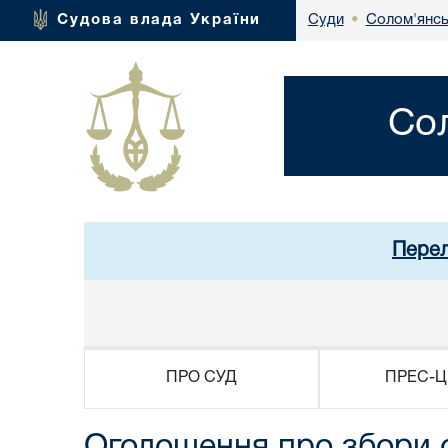
Солом'янсь
Судова влада України
Суди
•
Со
Перел
ПРО СУД
ПРЕС-Ц
Оголошення про збори 