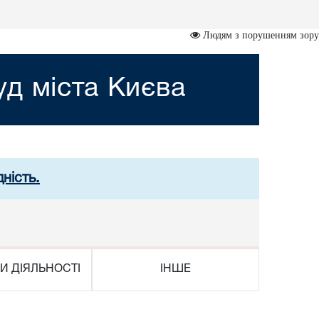
Людям з порушенням зору
д міста Києва
ність.
И ДІЯЛЬНОСТІ
ІНШЕ