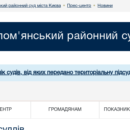
кий районний суд міста Києва
Прес-центр
Новини
•
•
лом'янський районний су
ік судів, від яких передано територіальну підсуд
ЕНТР
ГРОМАДЯНАМ
ПОКАЗНИК
суддів