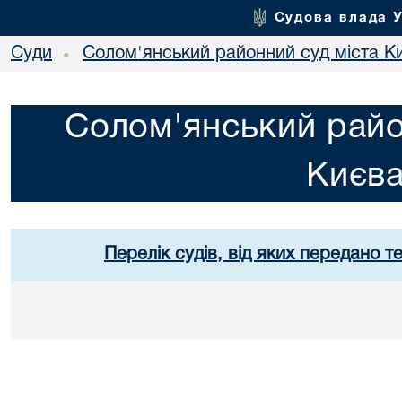
Судова влада 
Суди
Солом'янський районний суд міста К
•
Солом'янський райо
Києв
Перелік судів, від яких передано т