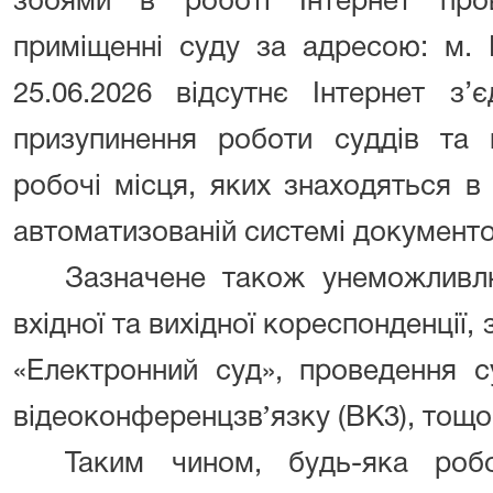
збоями в роботі Інтернет про
приміщенні суду за адресою: м. К
25.06.2026 відсутнє Інтернет з
призупинення роботи суддів та п
робочі місця, яких знаходяться в
автоматизованій системі документо
Зазначене також унеможливл
вхідної та вихідної кореспонденції,
«Електронний суд», проведення с
відеоконференцзвʼязку (ВК3), тощо
Таким чином, будь-яка роб