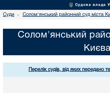
Судова влада 
Суди
Солом'янський районний суд міста К
•
Солом'янський райо
Києв
Перелік судів, від яких передано т