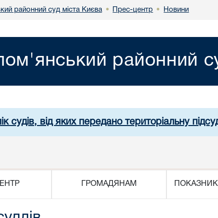
кий районний суд міста Києва
Прес-центр
Новини
•
•
лом'янський районний су
ік судів, від яких передано територіальну підсуд
ЕНТР
ГРОМАДЯНАМ
ПОКАЗНИК
суддів