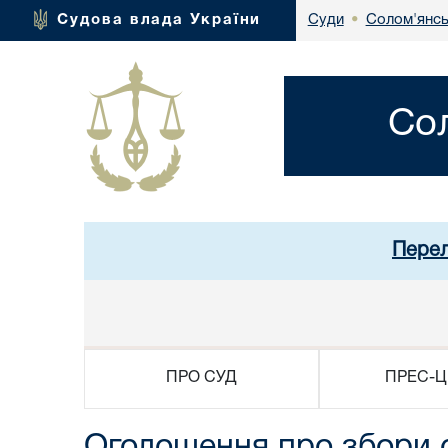
Солом'янсь
Судова влада України
Суди
•
Со
Перел
ПРО СУД
ПРЕС-Ц
Оголошення про збори 