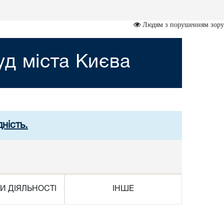
Людям з порушенням зору
д міста Києва
ність.
И ДІЯЛЬНОСТІ
ІНШЕ