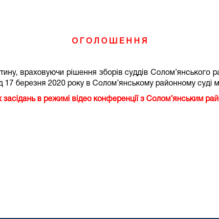
О Г О Л О Ш Е Н Н Я
тину, враховуючи рішення зборів суддів Солом’янського р
д 17 березня 2020 року в Солом’янському районному суді м
 відео конференції з Солом’янським районним 