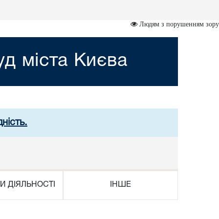
Людям з порушенням зору
д міста Києва
ність.
И ДІЯЛЬНОСТІ
ІНШЕ