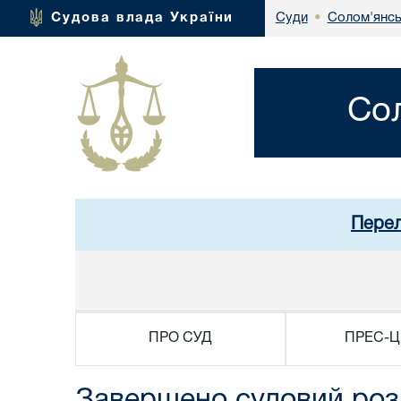
Солом'янсь
Судова влада України
Суди
•
Со
Перел
ПРО СУД
ПРЕС-Ц
Завершено судовий роз