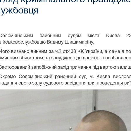
лужбовця
Солом’янським районним судом міста Києва 23.
військовослужбовцю Вадиму Шишимаріну.
Його визнано винним за ч.2 ст.438 КК України, а саме в по
умисним вбивством, та засуджено до довічного позбавленн
Застосований запобіжний захід тримання під вартою залише
Окремо Солом’янський районний суд м. Києва висловл
надання свого залу судового засідання для проведення виї