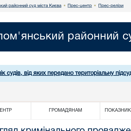
кий районний суд міста Києва
Прес-центр
Прес-релізи
•
•
лом'янський районний су
ік судів, від яких передано територіальну підсуд
ЕНТР
ГРОМАДЯНАМ
ПОКАЗНИК
гляд кримінального провадже