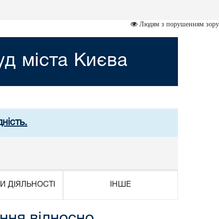
Людям з порушенням зору
д міста Києва
ність.
И ДІЯЛЬНОСТІ
ІНШЕ
ння відносно