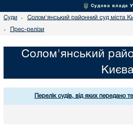
Судова влада 
Суди
Солом'янський районний суд міста К
•
Прес-релізи
•
Солом'янський райо
Києв
Перелік судів, від яких передано т