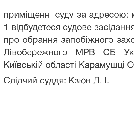
приміщенні суду за адресою: м
1 відбудетеся судове засіданн
про обрання запобіжного зах
Лівобережного МРВ СБ Ук
Київській області Карамушці О
Слідчий суддя: Кзюн Л. І.