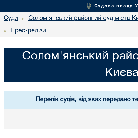
Судова влада 
Суди
Солом'янський районний суд міста К
•
Прес-релізи
•
Солом'янський райо
Києв
Перелік судів, від яких передано т