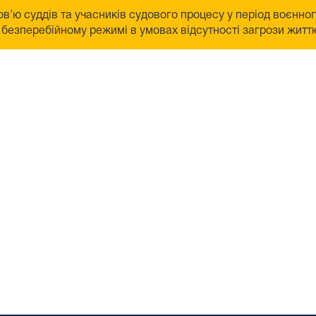
в’ю суддів та учасників судового процесу у період воєнно
безперебійному режимі в умовах відсутності загрози життю