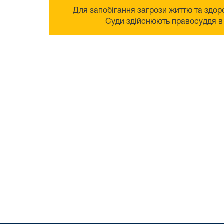
Для запобігання загрози життю та здоро
Суди здійснюють правосуддя в 