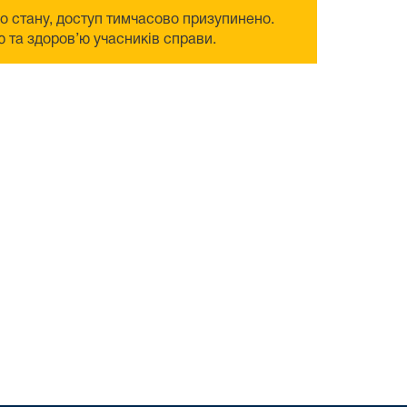
го стану, доступ тимчасово призупинено.
 та здоров’ю учасників справи.