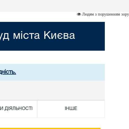
Людям з порушенням зору
д міста Києва
ність.
И ДІЯЛЬНОСТІ
ІНШЕ