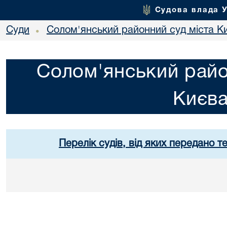
Судова влада 
Суди
Солом'янський районний суд міста К
•
Солом'янський райо
Києв
Перелік судів, від яких передано т