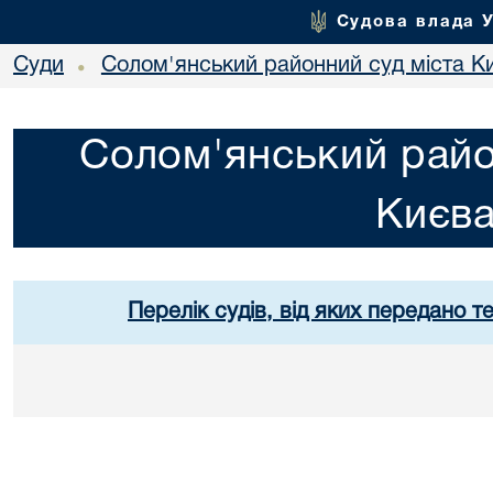
Судова влада 
Суди
Солом'янський районний суд міста К
•
Солом'янський райо
Києв
Перелік судів, від яких передано т