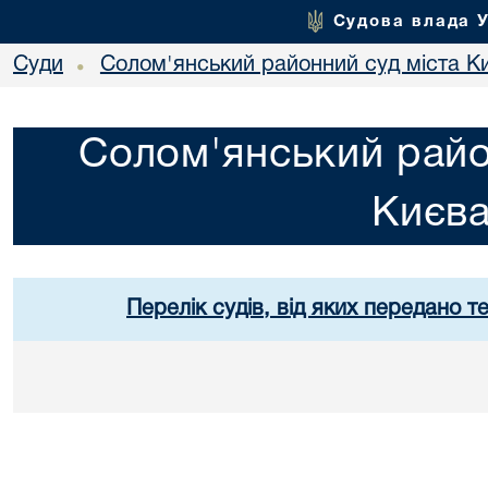
Судова влада 
Суди
Солом'янський районний суд міста К
•
Солом'янський райо
Києв
Перелік судів, від яких передано т