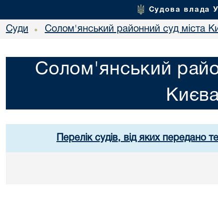
Судова влада 
Суди
Солом'янський районний суд міста К
•
Солом'янський райо
Києв
Перелік судів, від яких передано т