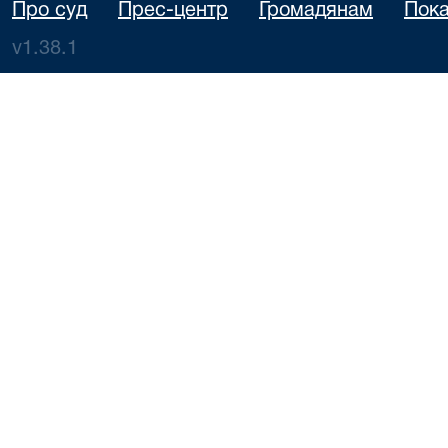
Про суд
Прес-центр
Громадянам
Пока
v1.38.1