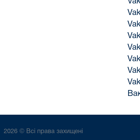
Va
Va
Va
Va
Va
Va
Va
Va
Вак
2026 © Всі права захищені