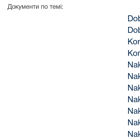
Документи по темі:
Dob
Dob
Ko
Ko
Na
Na
Na
Na
Na
Na
Na