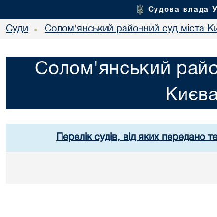
Судова влада 
Суди
Солом'янський районний суд міста К
•
Солом'янський райо
Києв
Перелік судів, від яких передано т