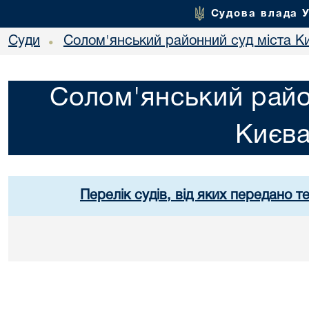
Судова влада 
Суди
Солом'янський районний суд міста К
•
Солом'янський райо
Києв
Перелік судів, від яких передано т