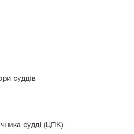
.
ори суддів
ічника судді (ЦПК)