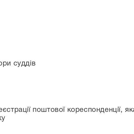
.
ори суддів
єстрації поштової кореспонденції, я
ку