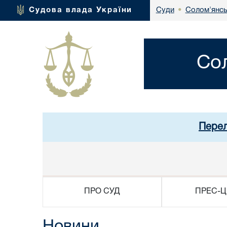
Солом'янсь
Судова влада України
Суди
•
Со
Перел
ПРО СУД
ПРЕС-Ц
Новини