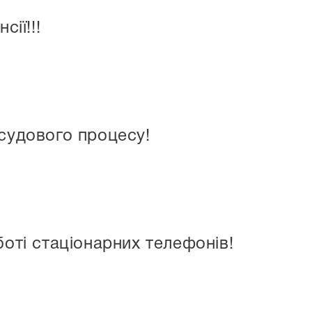
сії!!!
 судового процесу!
боті стаціонарних телефонів!