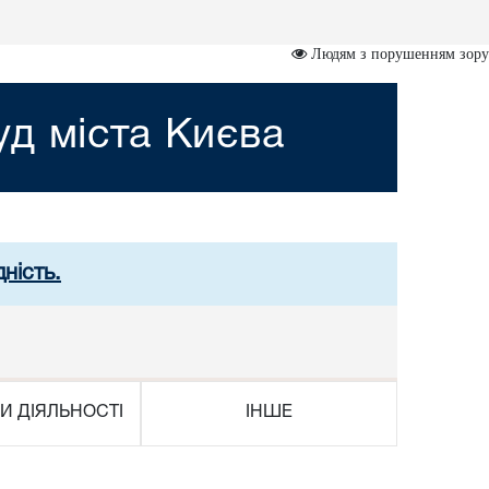
Людям з порушенням зору
д міста Києва
ність.
И ДІЯЛЬНОСТІ
ІНШЕ