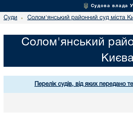
Судова влада 
Суди
Солом'янський районний суд міста К
•
Солом'янський райо
Києв
Перелік судів, від яких передано т