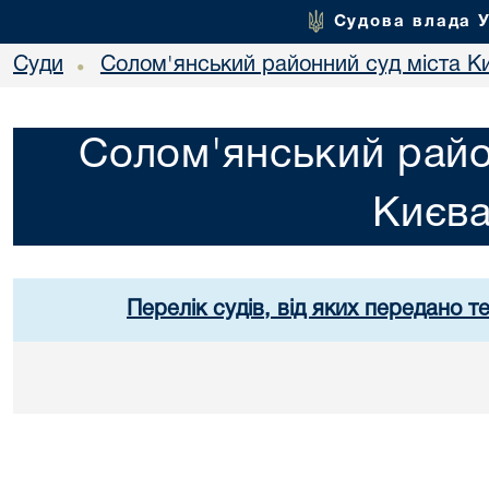
Судова влада 
Суди
Солом'янський районний суд міста К
•
Солом'янський райо
Києв
Перелік судів, від яких передано т